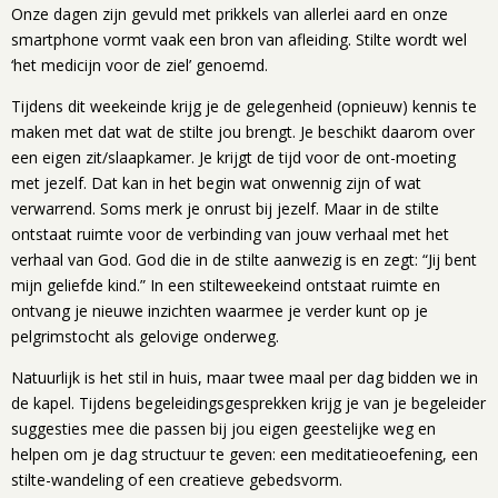
Onze dagen zijn gevuld met prikkels van allerlei aard en onze
smartphone vormt vaak een bron van afleiding. Stilte wordt wel
‘het medicijn voor de ziel’ genoemd.
Tijdens dit weekeinde krijg je de gelegenheid (opnieuw) kennis te
maken met dat wat de stilte jou brengt. Je beschikt daarom over
een eigen zit/slaapkamer. Je krijgt de tijd voor de ont-moeting
met jezelf. Dat kan in het begin wat onwennig zijn of wat
verwarrend. Soms merk je onrust bij jezelf. Maar in de stilte
ontstaat ruimte voor de verbinding van jouw verhaal met het
verhaal van God. God die in de stilte aanwezig is en zegt: “Jij bent
mijn geliefde kind.” In een stilteweekeind ontstaat ruimte en
ontvang je nieuwe inzichten waarmee je verder kunt op je
pelgrimstocht als gelovige onderweg.
Natuurlijk is het stil in huis, maar twee maal per dag bidden we in
de kapel. Tijdens begeleidingsgesprekken krijg je van je begeleider
suggesties mee die passen bij jou eigen geestelijke weg en
helpen om je dag structuur te geven: een meditatieoefening, een
stilte-wandeling of een creatieve gebedsvorm.