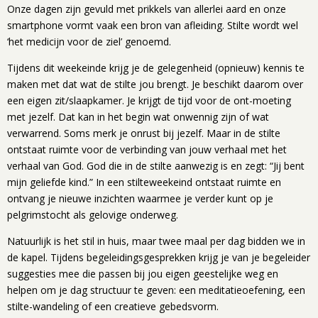
Onze dagen zijn gevuld met prikkels van allerlei aard en onze
smartphone vormt vaak een bron van afleiding. Stilte wordt wel
‘het medicijn voor de ziel’ genoemd.
Tijdens dit weekeinde krijg je de gelegenheid (opnieuw) kennis te
maken met dat wat de stilte jou brengt. Je beschikt daarom over
een eigen zit/slaapkamer. Je krijgt de tijd voor de ont-moeting
met jezelf. Dat kan in het begin wat onwennig zijn of wat
verwarrend. Soms merk je onrust bij jezelf. Maar in de stilte
ontstaat ruimte voor de verbinding van jouw verhaal met het
verhaal van God. God die in de stilte aanwezig is en zegt: “Jij bent
mijn geliefde kind.” In een stilteweekeind ontstaat ruimte en
ontvang je nieuwe inzichten waarmee je verder kunt op je
pelgrimstocht als gelovige onderweg.
Natuurlijk is het stil in huis, maar twee maal per dag bidden we in
de kapel. Tijdens begeleidingsgesprekken krijg je van je begeleider
suggesties mee die passen bij jou eigen geestelijke weg en
helpen om je dag structuur te geven: een meditatieoefening, een
stilte-wandeling of een creatieve gebedsvorm.