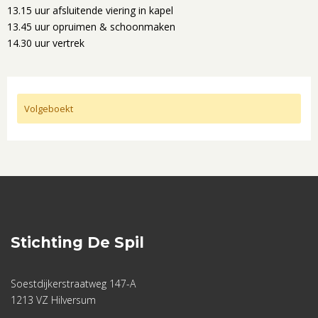
13.15 uur afsluitende viering in kapel
13.45 uur opruimen & schoonmaken
14.30 uur vertrek
Volgeboekt
Stichting De Spil
Soestdijkerstraatweg 147-A
1213 VZ Hilversum