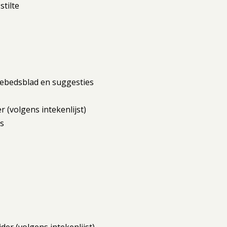
tilte
t gebedsblad en suggesties
r (volgens intekenlijst)
es