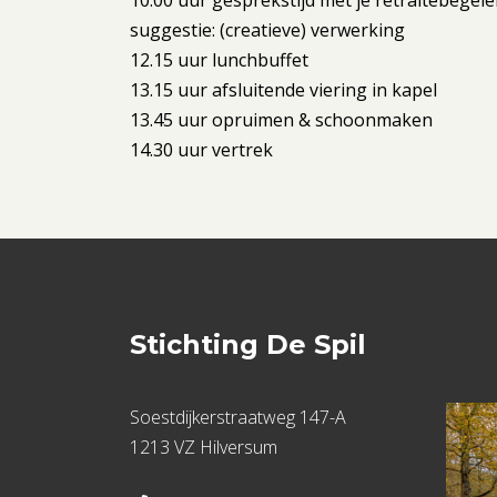
10.00 uur gesprekstijd met je retraitebegelei
suggestie: (creatieve) verwerking
12.15 uur lunchbuffet
13.15 uur afsluitende viering in kapel
13.45 uur opruimen & schoonmaken
14.30 uur vertrek
Stichting De Spil
Soestdijkerstraatweg 147-A
1213 VZ Hilversum