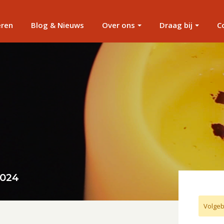
eren
Blog & Nieuws
Over ons
Draag bij
C
2024
Volgeb