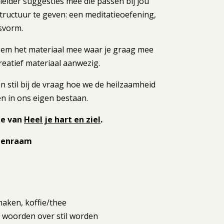
leider suggesties mee die passen bij jou
tructuur te geven: een meditatieoefening,
svorm.
neem het materiaal mee waar je graag mee
creatief materiaal aanwezig.
n stil bij de vraag hoe we de heilzaamheid
n in ons eigen bestaan.
te van
Heel je hart en ziel
.
jgenraam
maken, koffie/thee
 woorden over stil worden