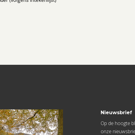
der (volgens intekenlijst)
Nieuwsbrief
Op de hoogte bli
onze nieuwsbrie