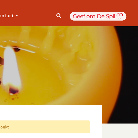
ontact
oekt