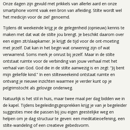
Onze dagen zijn gevuld met prikkels van allerlei aard en onze
smartphone vormt vaak een bron van afleiding. Stilte wordt wel
‘het medicijn voor de ziel’ genoemd.
Tijdens dit weekeinde krijg je de gelegenheid (opnieuw) kennis te
maken met dat wat de stilte jou brengt. Je beschikt daarom over
een eigen zit/slaapkamer. Je krijgt de tijd voor de ont-moeting
met jezelf. Dat kan in het begin wat onwennig zijn of wat
verwarrend. Soms merk je onrust bij jezelf. Maar in de stilte
ontstaat ruimte voor de verbinding van jouw verhaal met het
verhaal van God. God die in de stilte aanwezig is en zegt: “Jij bent
mijn geliefde kind.” In een stilteweekeind ontstaat ruimte en
ontvang je nieuwe inzichten waarmee je verder kunt op je
pelgrimstocht als gelovige onderweg.
Natuurlijk is het stil in huis, maar twee maal per dag bidden we in
de kapel. Tijdens begeleidingsgesprekken krijg je van je begeleider
suggesties mee die passen bij jou eigen geestelijke weg en
helpen om je dag structuur te geven: een meditatieoefening, een
stilte-wandeling of een creatieve gebedsvorm.