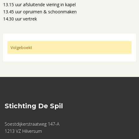
13.15 uur afsluitende viering in kapel
13.45 uur opruimen & schoonmaken
14.30 uur vertrek
Volgeboekt
Stichting De Spil
Soestdijkerstraatweg 147-A
1213 VZ Hilversum