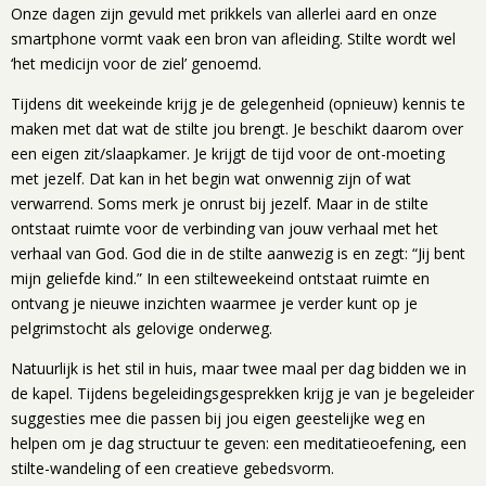
Onze dagen zijn gevuld met prikkels van allerlei aard en onze
smartphone vormt vaak een bron van afleiding. Stilte wordt wel
‘het medicijn voor de ziel’ genoemd.
Tijdens dit weekeinde krijg je de gelegenheid (opnieuw) kennis te
maken met dat wat de stilte jou brengt. Je beschikt daarom over
een eigen zit/slaapkamer. Je krijgt de tijd voor de ont-moeting
met jezelf. Dat kan in het begin wat onwennig zijn of wat
verwarrend. Soms merk je onrust bij jezelf. Maar in de stilte
ontstaat ruimte voor de verbinding van jouw verhaal met het
verhaal van God. God die in de stilte aanwezig is en zegt: “Jij bent
mijn geliefde kind.” In een stilteweekeind ontstaat ruimte en
ontvang je nieuwe inzichten waarmee je verder kunt op je
pelgrimstocht als gelovige onderweg.
Natuurlijk is het stil in huis, maar twee maal per dag bidden we in
de kapel. Tijdens begeleidingsgesprekken krijg je van je begeleider
suggesties mee die passen bij jou eigen geestelijke weg en
helpen om je dag structuur te geven: een meditatieoefening, een
stilte-wandeling of een creatieve gebedsvorm.