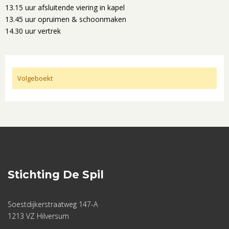
13.15 uur afsluitende viering in kapel
13.45 uur opruimen & schoonmaken
14.30 uur vertrek
Volgeboekt
Stichting De Spil
Soestdijkerstraatweg 147-A
1213 VZ Hilversum