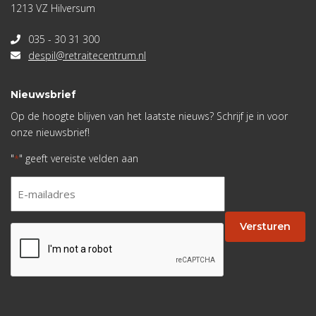
1213 VZ Hilversum
035 - 30 31 300
despil@retraitecentrum.nl
Nieuwsbrief
Op de hoogte blijven van het laatste nieuws? Schrijf je in voor
onze nieuwsbrief!
"
" geeft vereiste velden aan
*
E-
mailadres
*
Versturen
CAPTCHA