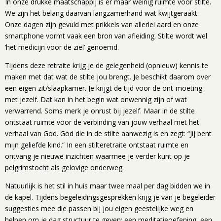
In onze drukke maatschappij is er maar weinig ruimte voor stilte.
We zijn het belang daarvan langzamerhand wat kwijtgeraakt.
Onze dagen zijn gevuld met prikkels van allerlei aard en onze
smartphone vormt vaak een bron van afleiding. Stilte wordt wel
‘het medicijn voor de ziel’ genoemd.
Tijdens deze retraite krijg je de gelegenheid (opnieuw) kennis te
maken met dat wat de stilte jou brengt. Je beschikt daarom over
een eigen zit/slaapkamer. Je krijgt de tijd voor de ont-moeting
met jezelf. Dat kan in het begin wat onwennig zijn of wat
verwarrend. Soms merk je onrust bij jezelf. Maar in de stilte
ontstaat ruimte voor de verbinding van jouw verhaal met het
verhaal van God. God die in de stilte aanwezig is en zegt: “Jij bent
mijn geliefde kind.” In een stilteretraite ontstaat ruimte en
ontvang je nieuwe inzichten waarmee je verder kunt op je
pelgrimstocht als gelovige onderweg.
Natuurlijk is het stil in huis maar twee maal per dag bidden we in
de kapel. Tijdens begeleidingsgesprekken krijg je van je begeleider
suggesties mee die passen bij jou eigen geestelijke weg en
helpen om je dag structuur te geven: een meditatieoefening, een