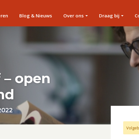
eren
Blog & Nieuws
Over ons
Draag bij
C
f – open
nd
2022
Volgeb