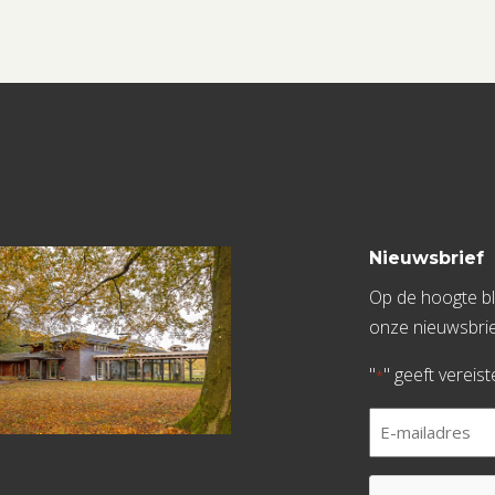
Nieuwsbrief
Op de hoogte bli
onze nieuwsbrie
"
" geeft vereis
*
E-
mailadres
*
CAPTCHA