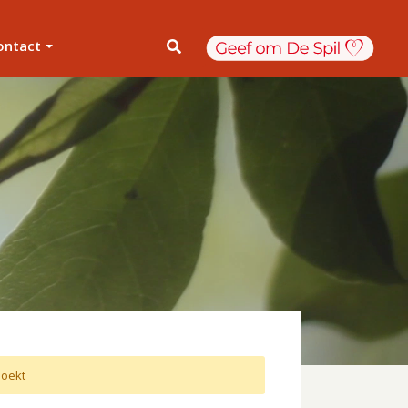
ontact
oekt