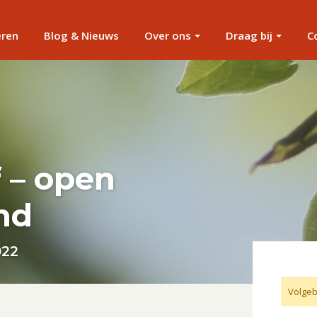
eren
Blog & Nieuws
Over ons
Draag bij
C
f – open
nd
022
Volgeb