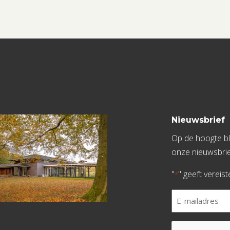
Nieuwsbrief
Op de hoogte bli
onze nieuwsbrie
"
" geeft vereis
*
E-
mailadres
*
CAPTCHA