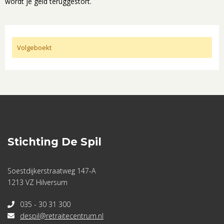
wordt je geld teruggestort.
Volgeboekt
Stichting De Spil
Soestdijkerstraatweg 147-A
1213 VZ Hilversum
035 - 30 31 300
despil@retraitecentrum.nl