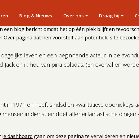
eren
Blog & Nieuws
Over ons
Draag bij
C
n een blog bericht omdat het op één plek blijft en tevoorschi
Over pagina dat hen voorstelt aan potentiële site bezoeker
t dagelijks leven en een beginnende acteur in de avonduren
Jack en ik hou van piña coladas. (En overvallen worde
 in 1971 en heeft sindsdien kwalitatieve doohickeys aa
 mensen in dienst en doet allerlei fantastische dinge
r
je dashboard
gaan om deze pagina te verwijderen en nieuw