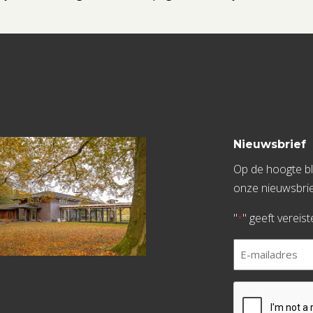
Nieuwsbrief
Op de hoogte bli
onze nieuwsbrie
"
" geeft vereis
*
E-
mailadres
*
CAPTCHA