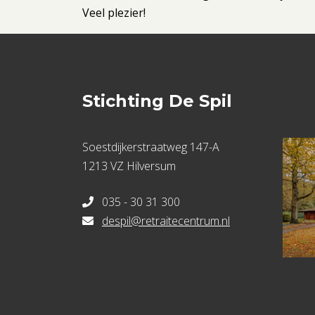
Veel plezier!
Stichting De Spil
Soestdijkerstraatweg 147-A
1213 VZ Hilversum
035 - 30 31 300
despil@retraitecentrum.nl