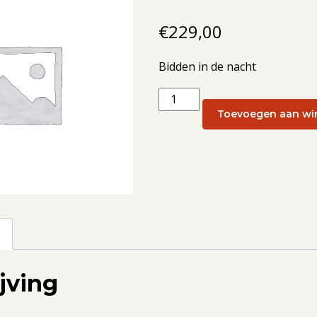
€
229,00
Bidden in de nacht
Bidden
in
Toevoegen aan wi
de
nacht:
Bidden
in
de
nacht
g
17
-
jving
19
januari