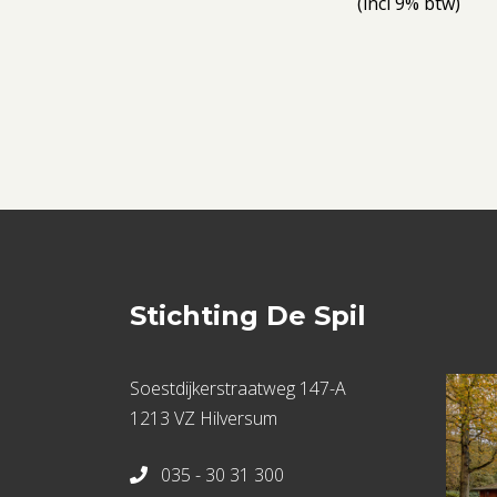
(incl 9% btw)
Stichting De Spil
Soestdijkerstraatweg 147-A
1213 VZ Hilversum
035 - 30 31 300