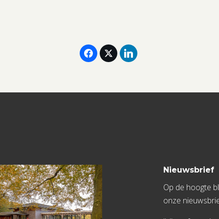
2025
(eenpersoonskamer)
aantal
Nieuwsbrief
Op de hoogte bli
onze nieuwsbrie