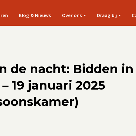
eren
Blog & Nieuws
Over ons
Draag bij
C
n de nacht: Bidden in
 – 19 januari 2025
soonskamer)