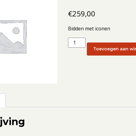
€
259,00
Bidden met iconen
Bidden
met
Toevoegen aan wi
iconen:
Bidden
met
iconen
19
-
g
21
december
jving
2025
(eenpersoonskamer)