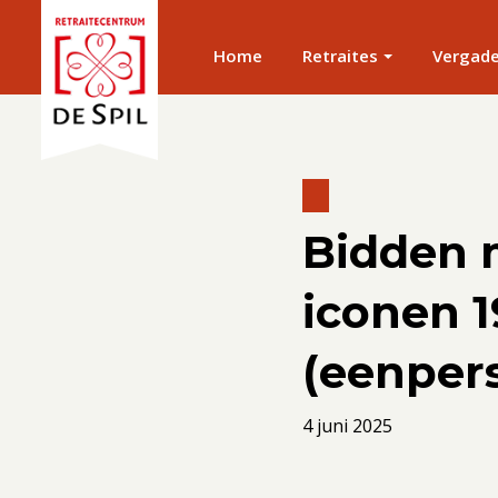
Home
Retraites
Vergad
Bidden 
iconen 1
(eenper
4 juni 2025