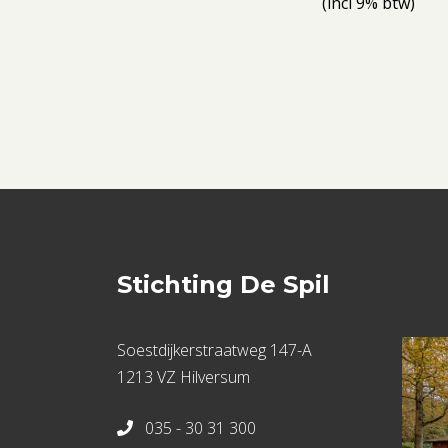
(incl 9% btw)
Stichting De Spil
Soestdijkerstraatweg 147-A
1213 VZ Hilversum
035 - 30 31 300