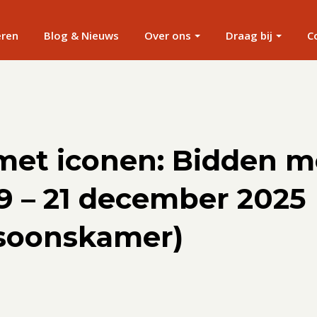
eren
Blog & Nieuws
Over ons
Draag bij
C
met iconen: Bidden m
9 – 21 december 2025
soonskamer)