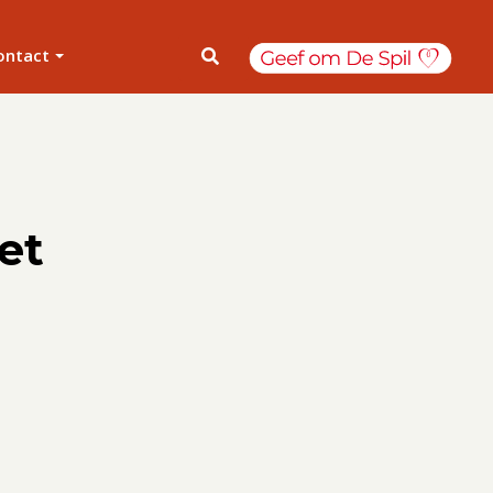
ontact
et