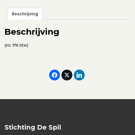
met
iconen
Beschrijving
19
-
Beschrijving
21
december
(inc 9% btw)
2025
(ticket
voor
twee
personen,
gedeelde
kamer)
aantal
Stichting De Spil