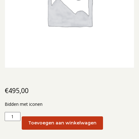
€
495,00
Bidden met iconen
Bidden
met
Toevoegen aan winkelwagen
iconen:
Bidden