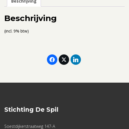
Beschrijving
met
verlies
Beschrijving
27
-
(incl. 9% btw)
29
oktober
2025
aantal
Stichting De Spil
Soestdijkerstraatweg 147-A