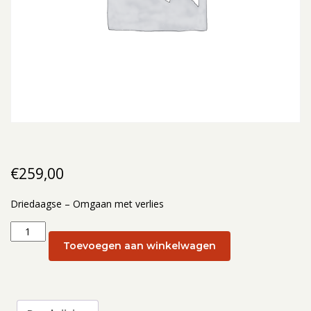
€
259,00
Driedaagse – Omgaan met verlies
Driedaagse
–
Toevoegen aan winkelwagen
Omgaan
met
verlies:
Omgaan