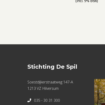
(incl. 9% btw)
Stichting De Spil
Soestdijkerstraatweg 147-A
1213 VZ Hilversum
035 - 30 31 300