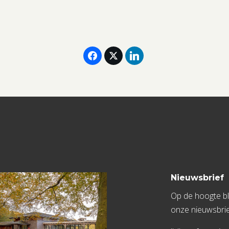
2025
aantal
Nieuwsbrief
Op de hoogte bli
onze nieuwsbrie