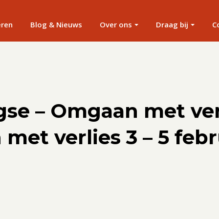
eren
Blog & Nieuws
Over ons
Draag bij
C
gse – Omgaan met verl
et verlies 3 – 5 febr