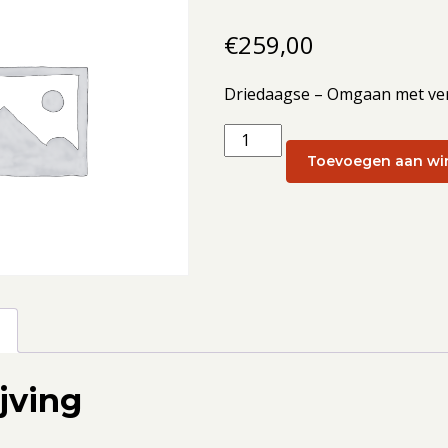
€
259,00
Driedaagse – Omgaan met ver
Driedaagse
–
Toevoegen aan wi
Omgaan
met
verlies:
Omgaan
met
verlies
g
3
-
jving
5
februari