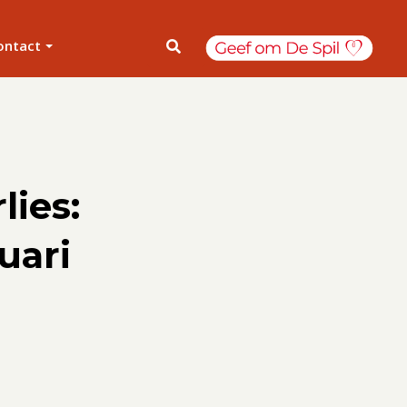
ontact
ies:
uari