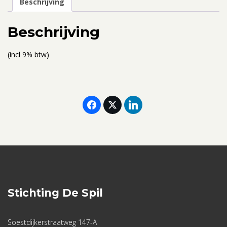
Beschrijving
8
-
Beschrijving
10
september
(incl 9% btw)
(eenpersoonskamer)
aantal
Stichting De Spil
Soestdijkerstraatweg 147-A