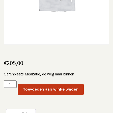
€
205,00
Oefenplaats Meditatie, de weg naar binnen
Oefenplaats
Meditatie,
Toevoegen aan winkelwagen
de
weg
naar
binnen: