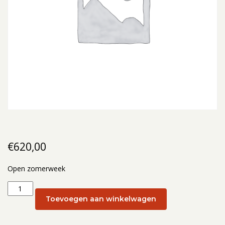
€
620,00
Open zomerweek
Open
zomerweek:
Toevoegen aan winkelwagen
Open
zomerweek