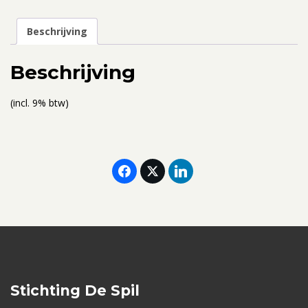
22
-
Beschrijving
26
augustus
Beschrijving
2022
-
(incl. 9% btw)
ticket
voor
2
personen
(gedeelde
kamer)
aantal
Stichting De Spil