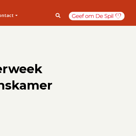
ontact
erweek
oonskamer