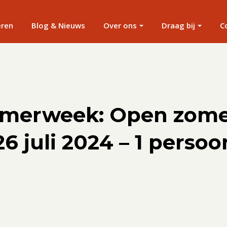
eren
Blog & Nieuws
Over ons
Draag bij
C
omerweek: Open zom
– 26 juli 2024 – 1 pers