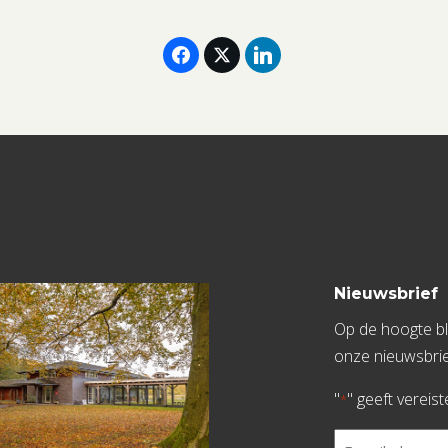
Nieuwsbrief
Op de hoogte bli
onze nieuwsbrie
"
" geeft vereis
*
E-