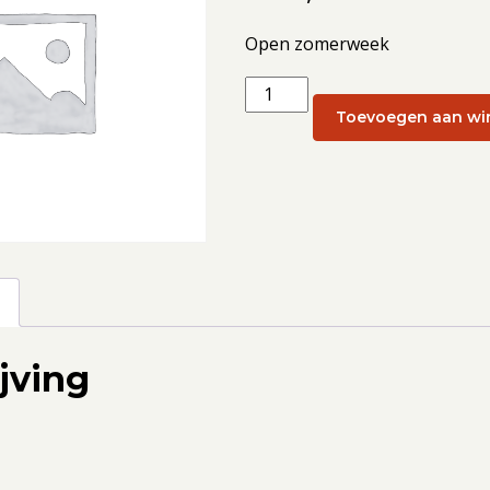
Open zomerweek
Open
zomerweek:
Toevoegen aan wi
Open
zomerweek
22
juli
-
26
g
juli
2024
jving
-
1
persoonskamer
aantal