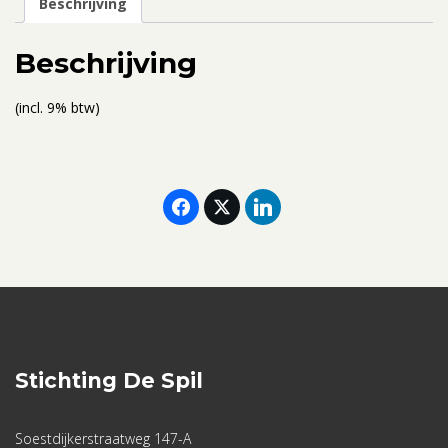
Beschrijving
30
augustus
Beschrijving
2024
-
(incl. 9% btw)
1
persoonskamer
aantal
Stichting De Spil
Soestdijkerstraatweg 147-A