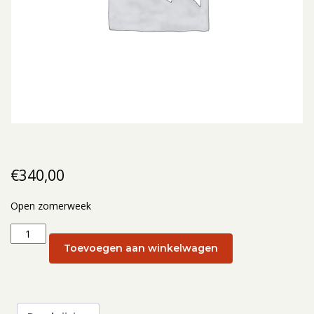
€
340,00
Open zomerweek
Open
zomerweek:
Toevoegen aan winkelwagen
Open
zomerweek
26
-