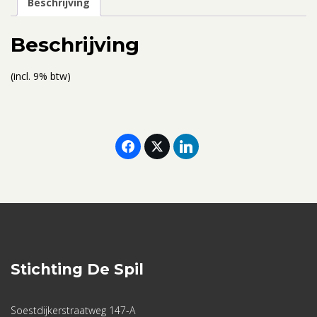
Beschrijving
juli
2022
Beschrijving
-
ticket
(incl. 9% btw)
voor
2
personen
(gedeelde
kamer)
aantal
Stichting De Spil
Soestdijkerstraatweg 147-A