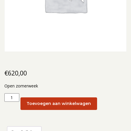
€
620,00
Open zomerweek
Open
zomerweek:
Toevoegen aan winkelwagen
Open
zomerweek
4-
8