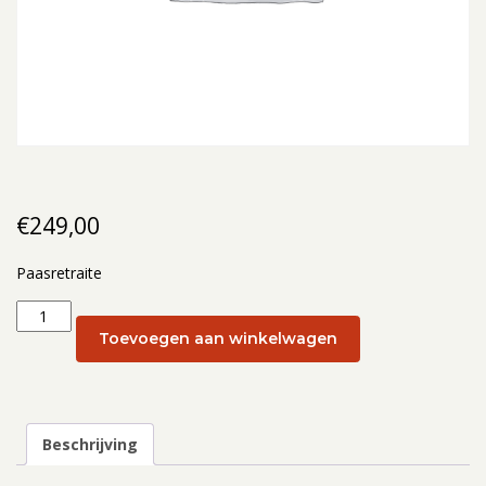
€
249,00
Paasretraite
Paasretraite:
Paasretraite
Toevoegen aan winkelwagen
2025
(eenpersoonskamer)
aantal
Beschrijving