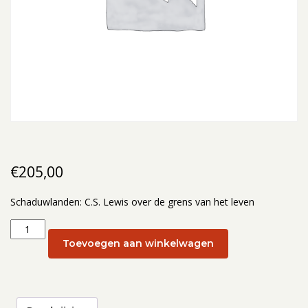
€
205,00
Schaduwlanden: C.S. Lewis over de grens van het leven
Schaduwlanden:
C.S.
Toevoegen aan winkelwagen
Lewis
over
de
grens