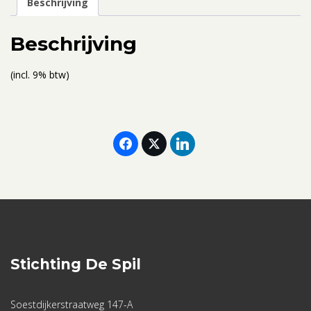
Beschrijving
van
het
Beschrijving
leven:
23
(incl. 9% btw)
-
25
juni
(eenpersoonskamer)
aantal
Stichting De Spil
Soestdijkerstraatweg 147-A