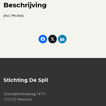
november
Beschrijving
2024
aantal
(incl. 9% btw)
Stichting De Spil
Soestdijkerstraatweg 147-A
1213 VZ Hilversum