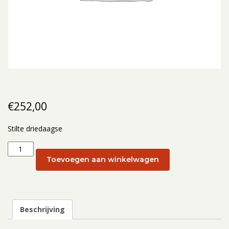
€
252,00
Stilte driedaagse
Stilte
driedaagse:
Toevoegen aan winkelwagen
Stilte
driedaagse
25
-
Beschrijving
27