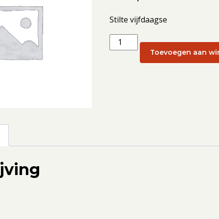
Stilte vijfdaagse
Stilte
vijfdaagse:
Toevoegen aan wi
Stilte
vijfdaagse
8
-
13
augustus
g
aantal
jving