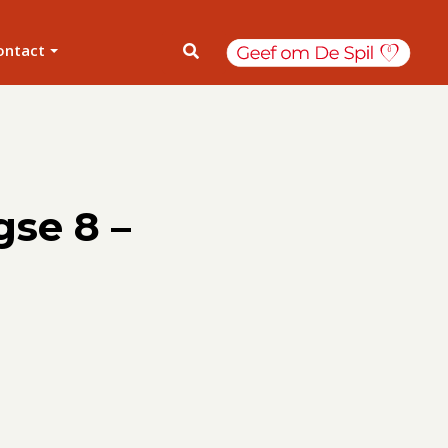
ontact
gse 8 –