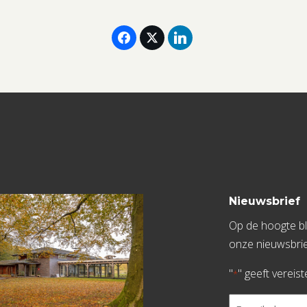
Nieuwsbrief
Op de hoogte bli
onze nieuwsbrie
"
" geeft vereis
*
E-