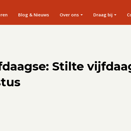
eren
Blog & Nieuws
Over ons
Draag bij
C
jfdaagse: Stilte vijfdaa
stus