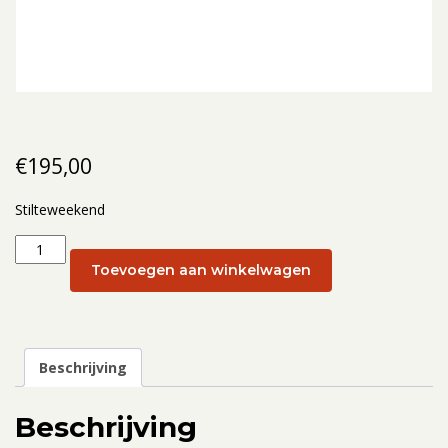
€
195,00
Stilteweekend
Stilteweekend:
20
Toevoegen aan winkelwagen
-
22
mei
2022
Beschrijving
aantal
Beschrijving