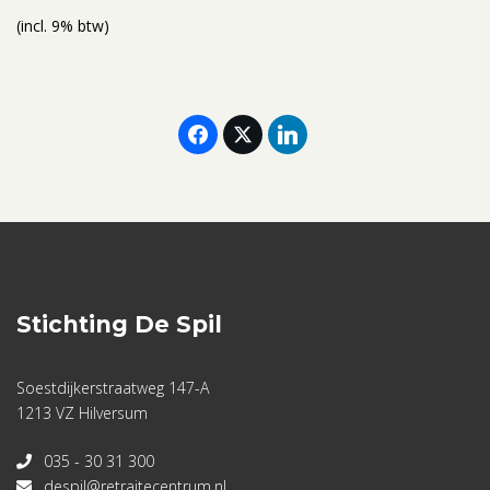
(incl. 9% btw)
Stichting De Spil
Soestdijkerstraatweg 147-A
1213 VZ Hilversum
035 - 30 31 300
despil@retraitecentrum.nl