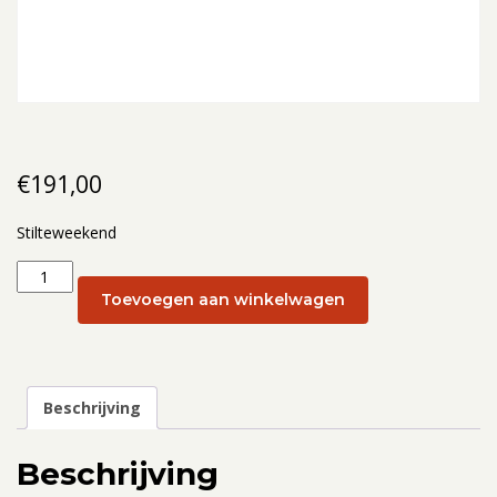
€
191,00
Stilteweekend
Stilteweekend:
22
Toevoegen aan winkelwagen
-
24
oktober
2021
Beschrijving
aantal
Beschrijving