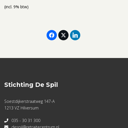
(incl. 9% btw)
Stichting De Spil
Soestdijkerstraatweg 147-A
1213 VZ Hilversum
035 - 30 31 300
despil@retraitecentrum.nl