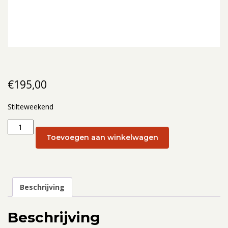
€
195,00
Stilteweekend
Stilteweekend:
25
Toevoegen aan winkelwagen
-
27
maart
2022
Beschrijving
aantal
Beschrijving