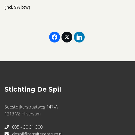
(incl. 9% btw)
Stichting De Spil
Soestdijkerstraatweg 147-A
1213 VZ Hilversum
035 - 30 31 300
despil@retraitecentrum.nl