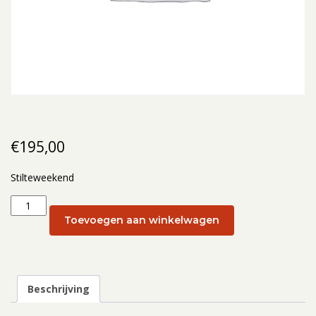
€
195,00
Stilteweekend
Stilteweekend:
Stilteweekend
Toevoegen aan winkelwagen
18
-
20
november
Beschrijving
2022