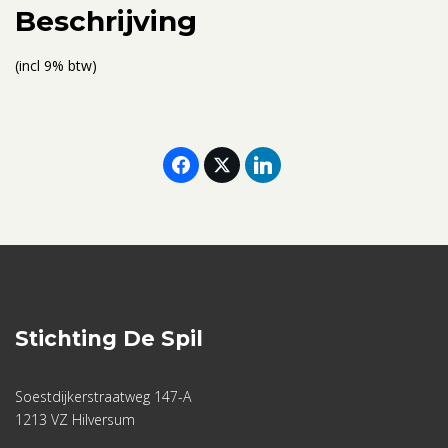
-
Beschrijving
30
oktober
(incl 9% btw)
2022
aantal
Stichting De Spil
Soestdijkerstraatweg 147-A
1213 VZ Hilversum