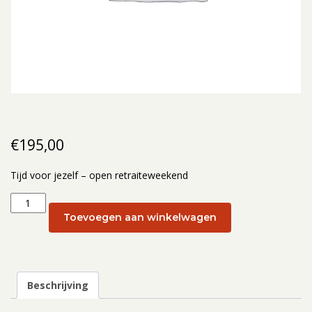
€
195,00
Tijd voor jezelf – open retraiteweekend
Tijd
voor
Toevoegen aan winkelwagen
jezelf
–
open
retraiteweekend:
Beschrijving
28