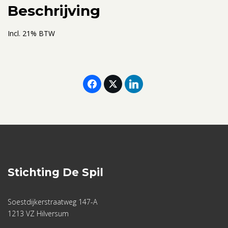
overnachting)
Beschrijving
aantal
Incl. 21% BTW
Stichting De Spil
Soestdijkerstraatweg 147-A
1213 VZ Hilversum