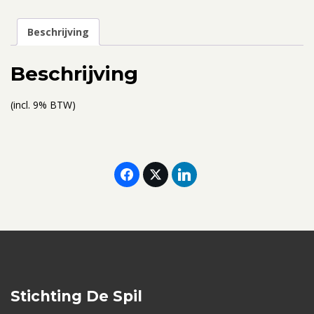
-
10
Beschrijving
mei
2024
Beschrijving
(ticket
voor
(incl. 9% BTW)
2
personen,
gedeelde
kamer)
aantal
Stichting De Spil