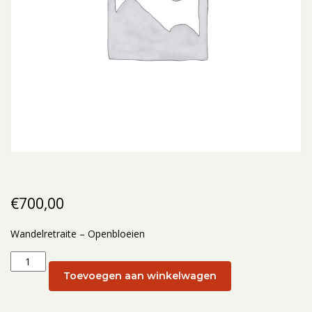
€
700,00
Wandelretraite – Openbloeien
Wandelretraite
–
Toevoegen aan winkelwagen
Openbloeien:
6